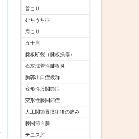
首こり
。
あ
むちうち症
肩こり
う
五十肩
腱板断裂（腱板損傷）
石灰沈着性腱板炎
胸郭出口症候群
変形性股関節症
変形性膝関節症
人工関節置換術後の痛み
膝関節血腫
外
テニス肘