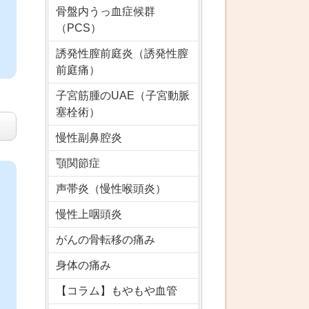
骨盤内うっ血症候群
（PCS）
誘発性膣前庭炎（誘発性膣
前庭痛）
子宮筋腫のUAE（子宮動脈
塞栓術）
慢性副鼻腔炎
顎関節症
声帯炎（慢性喉頭炎）
慢性上咽頭炎
がんの骨転移の痛み
身体の痛み
【コラム】もやもや血管