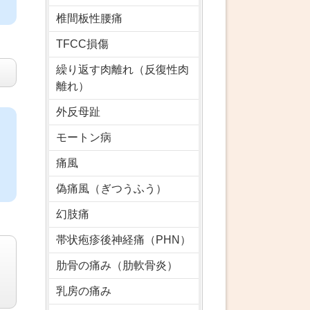
椎間板性腰痛
TFCC損傷
繰り返す肉離れ（反復性肉
離れ）
外反母趾
モートン病
痛風
偽痛風（ぎつうふう）
幻肢痛
帯状疱疹後神経痛（PHN）
肋骨の痛み（肋軟骨炎）
乳房の痛み