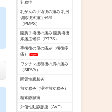
乳腺症
乳がんの手術後の痛み 乳房
切除後疼痛症候群
（PMPS）
開胸手術後の痛み 開胸術後
疼痛症候群（PTPS）
手術後の傷の痛み（術後疼
痛）
NEW
ワクチン接種後の肩の痛み
（SIRVA）
間質性膀胱炎
前立腺炎（慢性前立腺炎）
精索静脈瘤
外傷性動静脈瘻（AVF）