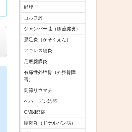
あ
野球肘
ゴルフ肘
ジャンパー膝（膝蓋腱炎）
鵞足炎（がそくえん）
アキレス腱炎
足底腱膜炎
有痛性外脛骨（外脛骨障
害）
関節リウマチ
へバーデン結節
CM関節症
腱鞘炎（ドケルバン病）