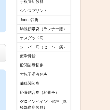
手根管症候群
シンスプリント
Jones骨折
腸脛靭帯炎（ランナー膝）
オスグッド病
シーバー病（セーバー病）
疲労骨折
股関節唇損傷
大転子滑液包炎
仙腸関節炎
恥骨結合炎（恥骨炎）
グロインペイン症候群（鼠
径部痛症候群）