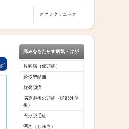
オクノクリニック
）
痛みをもたらす病気・けが
片頭痛（偏頭痛）
緊張型頭痛
ろ
群発頭痛
り
脳震盪後の頭痛（頭部外傷
後）
痛
円形脱毛症
酒さ（しゅさ）