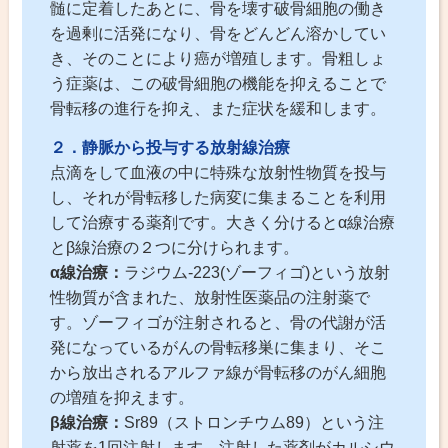
髄に定着したあとに、骨を壊す破骨細胞の働き
を過剰に活発になり、骨をどんどん溶かしてい
き、そのことにより癌が増殖します。骨粗しょ
う症薬は、この破骨細胞の機能を抑えることで
骨転移の進行を抑え、また症状を緩和します。
２．静脈から投与する放射線治療
点滴をして血液の中に特殊な放射性物質を投与
し、それが骨転移した病変に集まることを利用
して治療する薬剤です。大きく分けるとα線治療
とβ線治療の２つに分けられます。
α線治療：
ラジウム-223(ゾーフィゴ)という放射
性物質が含まれた、放射性医薬品の注射薬で
す。ゾーフィゴが注射されると、骨の代謝が活
発になっているがんの骨転移巣に集まり、そこ
から放出されるアルファ線が骨転移のがん細胞
の増殖を抑えます。
β線治療：
Sr89（ストロンチウム89）という注
射薬を1回注射します。注射した薬剤がカルシウ