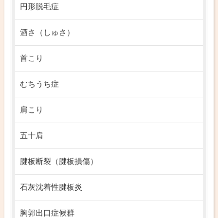
円形脱毛症
酒さ（しゅさ）
首こり
むちうち症
肩こり
五十肩
腱板断裂（腱板損傷）
石灰沈着性腱板炎
胸郭出口症候群