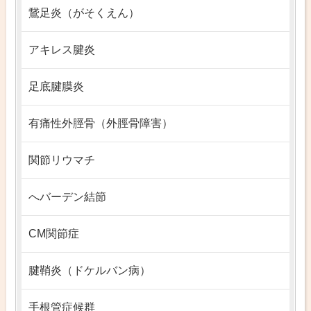
鵞足炎（がそくえん）
アキレス腱炎
足底腱膜炎
有痛性外脛骨（外脛骨障害）
関節リウマチ
へバーデン結節
CM関節症
腱鞘炎（ドケルバン病）
手根管症候群