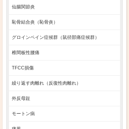
仙腸関節炎
恥骨結合炎（恥骨炎）
グロインペイン症候群（鼠径部痛症候群）
椎間板性腰痛
TFCC損傷
繰り返す肉離れ（反復性肉離れ）
外反母趾
モートン病
痛風