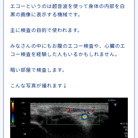
エコーというのは超音波を使って身体の内部を白
黒の画像に表示する機械です。
主に検査の目的で使われます。
ドクターによる
みなさんの中にもお腹のエコー検査や、心臓のエ
メール事前相談・お問い合わせ
コー検査を経験した人もいるかもしれません。
[初診予約受付時間] 10:00〜17:00
暗い部屋で検査します。
※土・日・祝日除く／当院は自費診療となります
クレジットカード
銀行振込
こんな写真が撮れます↓
メルマガ
学術･論文
奥野祐次先生
リクルート
コラム
会員募集