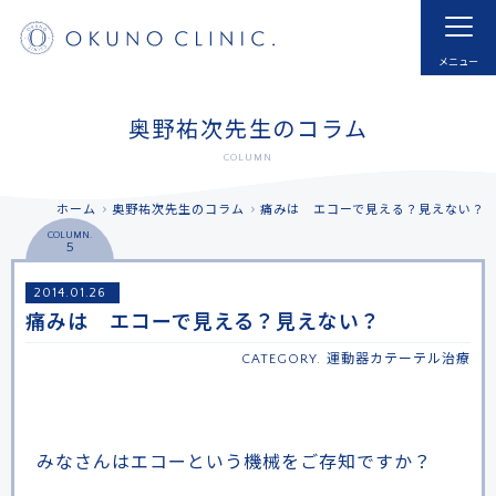
ホーム
HOME
はじめての方へ
モヤモヤ血管とは
奥野祐次先生のコラム
FOR NEW VISITOR
ABNORMAL NEOVESSELS?
COLUMN
治療実例
治療内容・費用
ホーム
奥野祐次先生のコラム
痛みは エコーで見える？見えない？
CASE
MENU
COLUMN.
5
ドクター紹介
よくあるご質問
2014.01.26
DOCTOR
FAQ
痛みは エコーで見える？見えない？
採用
お知らせ
CATEGORY.
運動器カテーテル治療
RECRUIT
INFORMATION
アクセス
予約する
ACCESS
RESERVATIONS
みなさんはエコーという機械をご存知ですか？