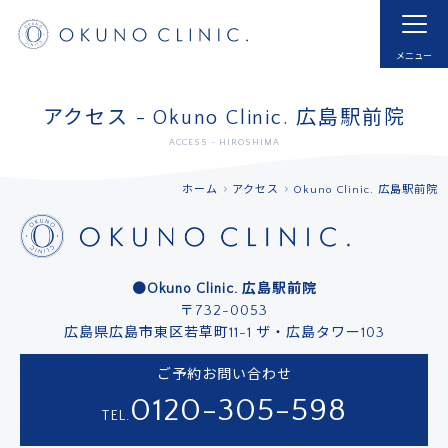
ホーム
HOME
はじめての方へ
モヤモヤ血管とは
アクセス - Okuno Clinic. 広島駅前院
FOR NEW VISITOR
ABNORMAL NEOVESSELS?
ACCESS - HIROSHIMA
治療実例
治療内容・費用
ホーム
アクセス
Okuno Clinic. 広島駅前院
CASE
MENU
ドクター紹介
よくあるご質問
DOCTOR
FAQ
●
Okuno Clinic. 広島駅前院
〒732-0053
採用
お知らせ
広島県広島市東区若草町11-1
ザ・広島タワー103
RECRUIT
INFORMATION
ご予約お問い合わせ
アクセス
予約する
0120-305-598
ACCESS
RESERVATIONS
TEL.