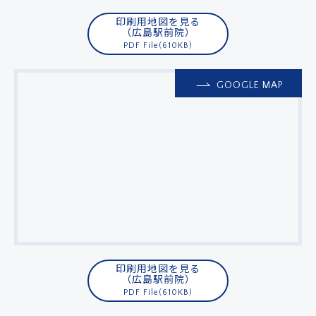
印刷用地図を見る
（広島駅前院）
PDF File(610KB)
GOOGLE MAP
ドクターによる
メール事前相談・お問い合わせ
[初診予約受付時間] 10:00〜17:00
※土・日・祝日除く／当院は自費診療となります
クレジットカード
銀行振込
印刷用地図を見る
メルマガ
学術･論文
奥野祐次先生
（広島駅前院）
リクルート
コラム
会員募集
PDF File(610KB)