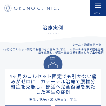
ホーム
HOME
はじめての方へ
モヤモヤ血管とは
治療実例
FOR NEW VISITOR
ABNORMAL NEOVESSELS?
INSTANCE
治療実例
治療内容・費用
ホーム
治療実例一覧
CASE
MENU
4ヶ月のコルセット固定でも引かない痛みがゼロに！カテーテル治療で腰椎分離
症を克服し、部活へ完全復帰を果たした学生の症例
ドクター紹介
よくあるご質問
DOCTOR
FAQ
採用
お知らせ
4ヶ月のコルセット固定でも引かない痛
RECRUIT
INFORMATION
みがゼロに！カテーテル治療で腰椎分
離症を克服し、部活へ完全復帰を果た
アクセス
予約する
した学生の症例
ACCESS
RESERVATIONS
10
男性
茨木県
学生
/
代 /
在住 /