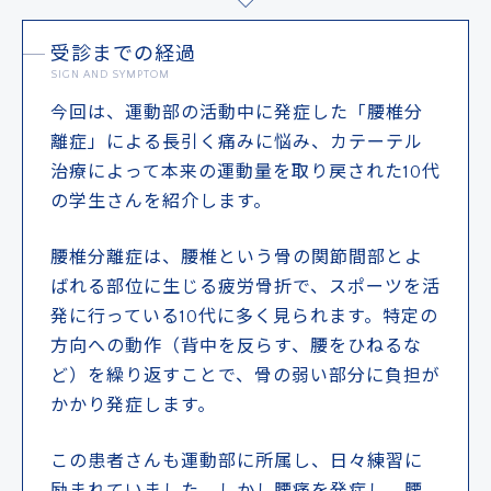
受診までの経過
SIGN AND SYMPTOM
今回は、運動部の活動中に発症した「腰椎分
離症」による長引く痛みに悩み、カテーテル
ドクターによる
治療によって本来の運動量を取り戻された10代
メール事前相談・お問い合わせ
の学生さんを紹介します。
[初診予約受付時間] 10:00〜17:00
腰椎分離症は、腰椎という骨の関節間部とよ
※土・日・祝日除く／当院は自費診療となります
ばれる部位に生じる疲労骨折で、スポーツを活
クレジットカード
銀行振込
発に行っている10代に多く見られます。特定の
方向への動作（背中を反らす、腰をひねるな
ど）を繰り返すことで、骨の弱い部分に負担が
かかり発症します。
メルマガ
学術･論文
奥野祐次先生
リクルート
コラム
会員募集
この患者さんも運動部に所属し、日々練習に