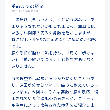
受診までの経過
SIGN AND SYMPTOM
「偽痛風（ぎつうふう）」という病名は、あ
まり聞きなれないかもしれません。痛風に似
た激しい関節の痛みや発熱を起こしますが、
ドクターによる
メール事前相談・お問い合わせ
特に70代・80代の高齢の女性に多いのが特徴
です。
膝や手首が腫れて熱を持ち、「痛くて歩けな
[初診予約受付時間] 10:00〜17:00
※土・日・祝日除く／当院は自費診療となります
い」「熱が続いてつらい」と悩む方も少なく
ありません。
クレジットカード
銀行振込
血液検査では異常が見つかりにくいこともあ
り、原因が分からないまま痛みに耐えている方
もいます。今回は、そんな高熱と膝の激痛に悩
メルマガ
学術･論文
奥野祐次先生
リクルート
まされていた偽痛風の患者さんが、カテーテ
コラム
会員募集
ル治療によって改善された症例をご紹介しま