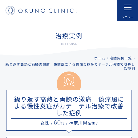
ホーム
HOME
はじめての方へ
モヤモヤ血管とは
治療実例
FOR NEW VISITOR
ABNORMAL NEOVESSELS?
INSTANCE
治療実例
治療内容・費用
ホーム
治療実例一覧
CASE
MENU
繰り返す高熱と両膝の激痛 偽痛風による慢性炎症がカテーテル治療で改善し
た症例
ドクター紹介
よくあるご質問
DOCTOR
FAQ
採用
お知らせ
繰り返す高熱と両膝の激痛 偽痛風に
RECRUIT
INFORMATION
よる慢性炎症がカテーテル治療で改善
した症例
アクセス
予約する
80
女性
神奈川県
/
代 /
在住 /
ACCESS
RESERVATIONS