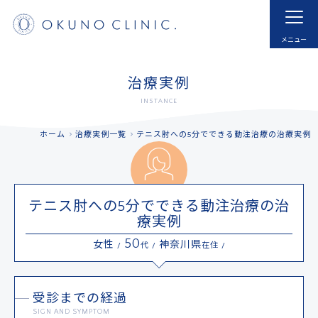
ホーム
HOME
はじめての方へ
モヤモヤ血管とは
治療実例
FOR NEW VISITOR
ABNORMAL NEOVESSELS?
INSTANCE
治療実例
治療内容・費用
ホーム
治療実例一覧
テニス肘への5分でできる動注治療の治療実例
CASE
MENU
ドクター紹介
よくあるご質問
DOCTOR
FAQ
テニス肘への5分でできる動注治療の治
療実例
採用
お知らせ
RECRUIT
INFORMATION
50
女性
神奈川県
/
代 /
在住 /
アクセス
予約する
ACCESS
RESERVATIONS
受診までの経過
SIGN AND SYMPTOM