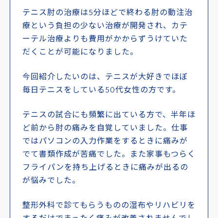
テニス肘の治療は5分ほどで終わる肘の動注治
療という負担の少ない治療が開発され、カテ
ーテル治療よりも費用がかからずうけていた
だくことが可能になりました。
ドクターによる
今回紹介したいのは、テニスが大好きでほぼ
メール事前相談・お問い合わせ
毎日テニスをしている50代女性の方です。
[初診予約受付時間] 10:00〜17:00
テニスの試合にも頻繁に出ている方で、半年ほ
※土・日・祝日除く／当院は自費診療となります
ど前から肘の痛みを自覚していました。仕事
クレジットカード
銀行振込
ではパソコンの入力作業をするときに痛みが
でて書類作成が苦痛でした。また家事もつらく
フライパンを持ち上げるときに痛みが出るの
が悩みでした。
メルマガ
学術･論文
奥野祐次先生
リクルート
コラム
会員募集
整形外科で診てもらうものの湿布やリハビリを