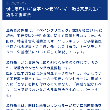
2025/09/12
慢性疼痛には“食事と栄養”がカギ 澁谷真彦先生が
語る栄養療法
澁谷真彦先生は、
『ペインクリニック』誌9月号
に8月号に
続き、栄養療法と慢性疼痛に関する寄稿を行いました。今
回は、特定非営利活動法人オーソモレキュラー分子栄養医
学協会代表理事・金子俊之先生との共著で、オーソモレキ
ュラー栄養療法について詳しく解説しています。
澁谷先生が栄養療法に取り組むなかで強く感じているの
が、
栄養カウンセリングの重要性
です。
医師は医学的な観点から採血データを解析し、不足してい
る栄養素を特定する。一方で栄養カウンセラーは、患者さ
んに「理想」を押し付けるのではなく、「実践可能なレベ
ル」にまで寄り添いながら食事療法を中心にサポートす
る。
澁谷先生は、
医師と栄養カウンセラーが互いに信頼関係を