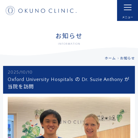
ホーム
HOME
はじめての方へ
モヤモヤ血管とは
お知らせ
FOR NEW VISITOR
ABNORMAL NEOVESSELS?
INFORMATION
治療実例
治療内容・費用
ホーム
お知らせ
CASE
MENU
2025/10/10
ドクター紹介
よくあるご質問
Oxford University Hospitals の Dr. Suzie Anthony が
DOCTOR
FAQ
当院を訪問
採用
お知らせ
RECRUIT
INFORMATION
アクセス
予約する
ACCESS
RESERVATIONS