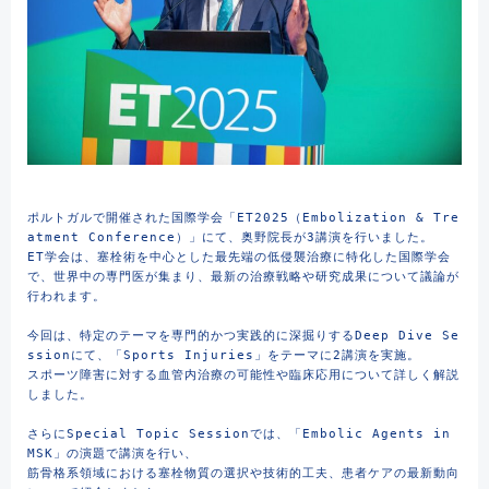
ポルトガルで開催された国際学会「ET2025（Embolization & Tre
atment Conference）」にて、奥野院長が3講演を行いました。
ET学会は、塞栓術を中心とした最先端の低侵襲治療に特化した国際学会
で、世界中の専門医が集まり、最新の治療戦略や研究成果について議論が
行われます。
今回は、特定のテーマを専門的かつ実践的に深掘りするDeep Dive Se
ssionにて、「Sports Injuries」をテーマに2講演を実施。
スポーツ障害に対する血管内治療の可能性や臨床応用について詳しく解説
しました。
さらにSpecial Topic Sessionでは、「Embolic Agents in 
MSK」の演題で講演を行い、
筋骨格系領域における塞栓物質の選択や技術的工夫、患者ケアの最新動向