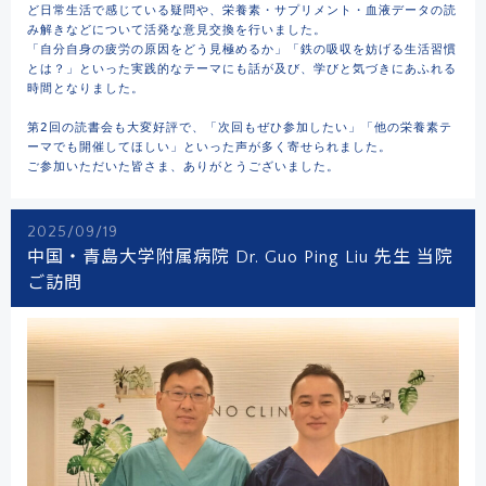
ど日常生活で感じている疑問や、栄養素・サプリメント・血液データの読
み解きなどについて活発な意見交換を行いました。

「自分自身の疲労の原因をどう見極めるか」「鉄の吸収を妨げる生活習慣
とは？」といった実践的なテーマにも話が及び、学びと気づきにあふれる
時間となりました。

第2回の読書会も大変好評で、「次回もぜひ参加したい」「他の栄養素テ
ーマでも開催してほしい」といった声が多く寄せられました。

ご参加いただいた皆さま、ありがとうございました。
2025/09/19
中国・青島大学附属病院 Dr. Guo Ping Liu 先生 当院
ご訪問