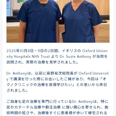
ドクターによる
メール事前相談・お問い合わせ
2025年10月8日・9日の2日間、イギリスの Oxford Univer
sity Hospitals NHS Trust より Dr. Suzie Anthony が当院を
[初診予約受付時間] 10:00〜17:00
訪問され、実際の治療を見学されました。
※土・日・祝日除く／当院は自費診療となります
クレジットカード
銀行振込
Dr. Anthonyは、以前に奥野祐次総院長が Oxford Universit
y で講演を行った際にお会いしたご縁があり、今回は「オ
クノクリニックの治療を直接学びたい」との思いから来日
されました。
メルマガ
学術･論文
ご自身も足の治療を専門に行っているDr. Anthonyは、特に
奥野祐次先生
リクルート
コラム
会員募集
足のカテーテル治療や動注治療 に強い関心を寄せられ、施
術時間の短さや、治療後すぐに患者様が歩いて帰宅される