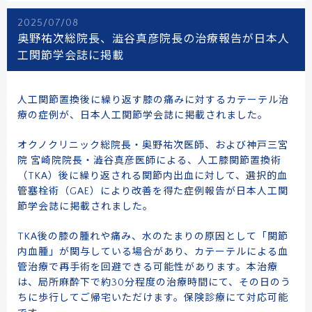
2025/07/08
奥野祐次総院長、澁谷真彦院長の治療報告が日本人
工関節学会誌に掲載
人工関節置換後に繰り返す膝の痛みに対するカテーテル治
療の症例が、日本人工関節学会誌に掲載されました。
オクノクリニック総院長・奥野祐次医師、および神戸三宮
院 宮崎院院長・澁谷真彦医師による、人工膝関節置換術
（TKA）後に繰り返される関節内出血に対して、選択的血
管塞栓術（GAE）により改善を得た症例報告が日本人工関
節学会誌に掲載されました。
TKA後の膝の腫れや痛み、水のたまりの原因として「関節
内血腫」が関与している場合があり、カテーテルによる血
管治療で再手術を回避できる可能性があります。本治療
は、局所麻酔下で約30分程度の治療時間にて、その日のう
ちに歩行してご帰宅いただけます。保険診療にて対応可能