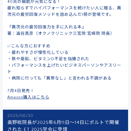
40兆の細胞が元気になる！
疲れ知らずでハイパフォーマンスを続けたい人に贈る、異
次元の疲労回復メソッドを詰め込んだ1冊が登場です。
『異次元の疲労回復力を手に入れる本』
著：澁谷真彦（オクノクリニック三宮院 宮崎院 院長）
✅こんな方におすすめ
・疲れやすさが慢性化している
・鉄や亜鉛、ビタミンD不足を指摘された
・パフォーマンスを上げたいビジネスパーソンやアスリー
ト
・病院に行っても「異常なし」と言われる不調がある
7月4日発売！
Amazon購入はこちら
2025/06/30
奥野総院長が2025年6月11日～14日にポルトで開催
された ET 2025学会に登壇