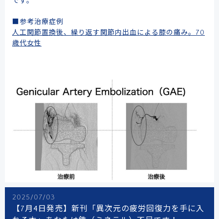
です。
■参考治療症例
人工関節置換後、繰り返す関節内出血による膝の痛み。70
歳代女性
2025/07/03
【7月4日発売】新刊「異次元の疲労回復力を手に入