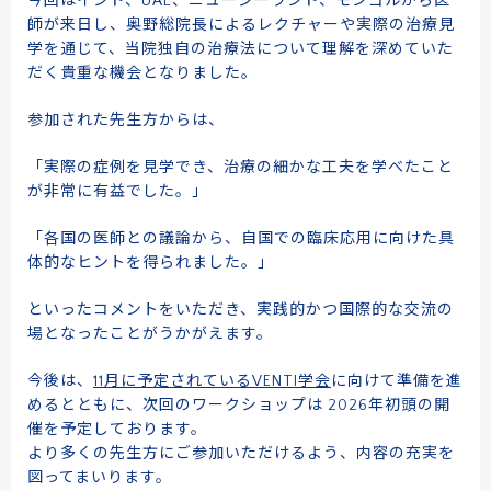
今回はインド、UAE、ニュージーランド、モンゴルから医
師が来日し、奥野総院長によるレクチャーや実際の治療見
学を通じて、当院独自の治療法について理解を深めていた
だく貴重な機会となりました。
参加された先生方からは、
「実際の症例を見学でき、治療の細かな工夫を学べたこと
が非常に有益でした。」
「各国の医師との議論から、自国での臨床応用に向けた具
体的なヒントを得られました。」
といったコメントをいただき、実践的かつ国際的な交流の
場となったことがうかがえます。
今後は、
11月に予定されているVENTI学会
に向けて準備を進
めるとともに、次回のワークショップは 2026年初頭の開
催を予定しております。
より多くの先生方にご参加いただけるよう、内容の充実を
図ってまいります。