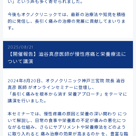
い」という声も多く寄せられました。
今後もオクノクリニックでは、最新の治療法や知見を積極
的に発信し、長引く痛みの治療の発展に貢献してまいりま
す。
2025/08/21
【開催報告】澁谷真彦医師が慢性疼痛と栄養療法に
ついて講演
2024年8月20日、オクノクリニック神戸三宮院 院長 澁谷
真彦 医師 がオンラインセミナーに登壇し、
「長引く痛みを根本から消す 栄養アプローチ」をテーマに
講演を行いました。
本セミナーでは、慢性疼痛の原因と栄養の深い関わり につ
いて解説し、日常の食事や栄養素の不足が痛みの悪化につ
ながる仕組み、さらにサプリメントや栄養療法をどのよう
に取り入れると 痛み治療の効果が高まるのか を、豊富な臨