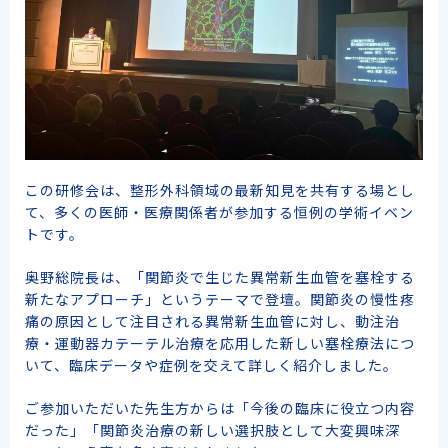
この研修会は、整形外科領域の最新知見を共有する場とし
て、多くの医師・医療関係者が参加する恒例の学術イベン
トです。
奥野総院長は、「関節炎で生じた異常新生血管を塞栓する
新たなアプローチ」というテーマで登壇。関節炎の慢性疼
痛の原因として注目される異常新生血管に対し、動注治
療・運動器カテーテル治療を応用した新しい塞栓療法につ
いて、臨床データや症例を交えて詳しく紹介しました。
ご参加いただいた先生方からは「今後の臨床に役立つ内容
だった」「関節炎治療の新しい選択肢として大変興味深