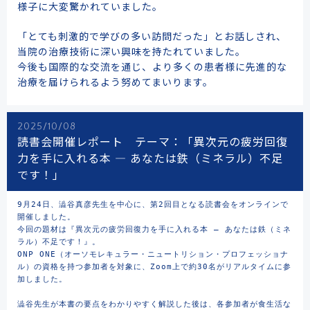
様子に大変驚かれていました。
「とても刺激的で学びの多い訪問だった」とお話しされ、
当院の治療技術に深い興味を持たれていました。
今後も国際的な交流を通じ、より多くの患者様に先進的な
治療を届けられるよう努めてまいります。
2025/10/08
読書会開催レポート テーマ：「異次元の疲労回復
力を手に入れる本 ― あなたは鉄（ミネラル）不足
です！」
9月24日、澁谷真彦先生を中心に、第2回目となる読書会をオンラインで
開催しました。

今回の題材は『異次元の疲労回復力を手に入れる本 ― あなたは鉄（ミネ
ラル）不足です！』。

ONP ONE（オーソモレキュラー・ニュートリション・プロフェッショナ
ル）の資格を持つ参加者を対象に、Zoom上で約30名がリアルタイムに参
加しました。

澁谷先生が本書の要点をわかりやすく解説した後は、各参加者が食生活な