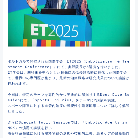
ポルトガルで開催された国際学会「ET2025（Embolization & Tre
atment Conference）」にて、奥野院長が3講演を行いました。
ET学会は、塞栓術を中心とした最先端の低侵襲治療に特化した国際学会
で、世界中の専門医が集まり、最新の治療戦略や研究成果について議論が
行われます。
今回は、特定のテーマを専門的かつ実践的に深掘りするDeep Dive Se
ssionにて、「Sports Injuries」をテーマに2講演を実施。
スポーツ障害に対する血管内治療の可能性や臨床応用について詳しく解説
しました。
さらにSpecial Topic Sessionでは、「Embolic Agents in 
MSK」の演題で講演を行い、
筋骨格系領域における塞栓物質の選択や技術的工夫、患者ケアの最新動向