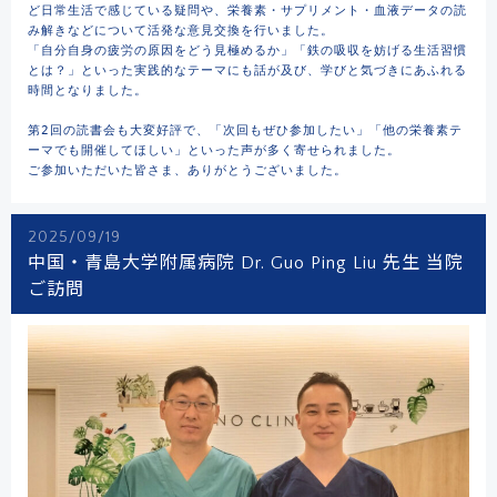
ど日常生活で感じている疑問や、栄養素・サプリメント・血液データの読
み解きなどについて活発な意見交換を行いました。

「自分自身の疲労の原因をどう見極めるか」「鉄の吸収を妨げる生活習慣
とは？」といった実践的なテーマにも話が及び、学びと気づきにあふれる
時間となりました。

第2回の読書会も大変好評で、「次回もぜひ参加したい」「他の栄養素テ
ーマでも開催してほしい」といった声が多く寄せられました。

ご参加いただいた皆さま、ありがとうございました。
2025/09/19
中国・青島大学附属病院 Dr. Guo Ping Liu 先生 当院
ご訪問