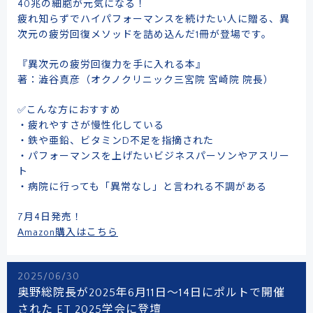
40兆の細胞が元気になる！
疲れ知らずでハイパフォーマンスを続けたい人に贈る、異
次元の疲労回復メソッドを詰め込んだ1冊が登場です。
『異次元の疲労回復力を手に入れる本』
著：澁谷真彦（オクノクリニック三宮院 宮崎院 院長）
✅こんな方におすすめ
・疲れやすさが慢性化している
・鉄や亜鉛、ビタミンD不足を指摘された
・パフォーマンスを上げたいビジネスパーソンやアスリー
ト
・病院に行っても「異常なし」と言われる不調がある
7月4日発売！
Amazon購入はこちら
2025/06/30
奥野総院長が2025年6月11日～14日にポルトで開催
された ET 2025学会に登壇