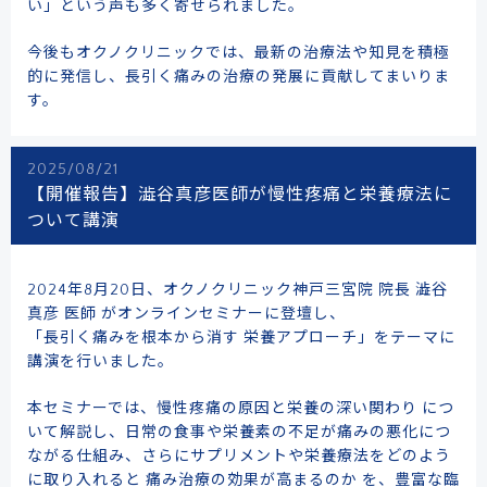
い」という声も多く寄せられました。
今後もオクノクリニックでは、最新の治療法や知見を積極
的に発信し、長引く痛みの治療の発展に貢献してまいりま
す。
2025/08/21
【開催報告】澁谷真彦医師が慢性疼痛と栄養療法に
ついて講演
2024年8月20日、オクノクリニック神戸三宮院 院長 澁谷
真彦 医師 がオンラインセミナーに登壇し、
「長引く痛みを根本から消す 栄養アプローチ」をテーマに
講演を行いました。
本セミナーでは、慢性疼痛の原因と栄養の深い関わり につ
いて解説し、日常の食事や栄養素の不足が痛みの悪化につ
ながる仕組み、さらにサプリメントや栄養療法をどのよう
に取り入れると 痛み治療の効果が高まるのか を、豊富な臨