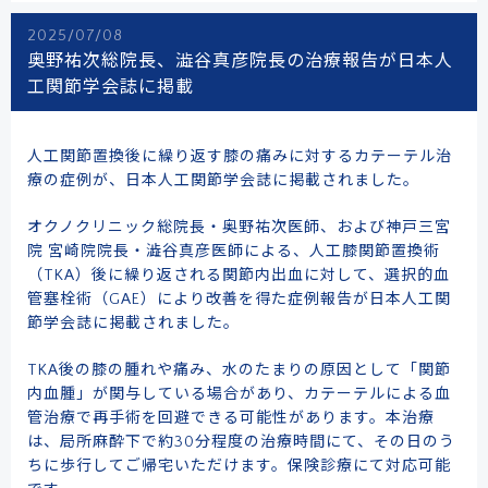
2025/07/08
奥野祐次総院長、澁谷真彦院長の治療報告が日本人
工関節学会誌に掲載
人工関節置換後に繰り返す膝の痛みに対するカテーテル治
療の症例が、日本人工関節学会誌に掲載されました。
オクノクリニック総院長・奥野祐次医師、および神戸三宮
院 宮崎院院長・澁谷真彦医師による、人工膝関節置換術
（TKA）後に繰り返される関節内出血に対して、選択的血
管塞栓術（GAE）により改善を得た症例報告が日本人工関
節学会誌に掲載されました。
TKA後の膝の腫れや痛み、水のたまりの原因として「関節
内血腫」が関与している場合があり、カテーテルによる血
管治療で再手術を回避できる可能性があります。本治療
は、局所麻酔下で約30分程度の治療時間にて、その日のう
ちに歩行してご帰宅いただけます。保険診療にて対応可能