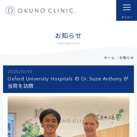
ホーム
HOME
はじめての方へ
モヤモヤ血管とは
お知らせ
FOR NEW VISITOR
ABNORMAL NEOVESSELS?
INFORMATION
治療実例
治療内容・費用
ホーム
お知らせ
CASE
MENU
2025/10/10
ドクター紹介
よくあるご質問
Oxford University Hospitals の Dr. Suzie Anthony が
DOCTOR
FAQ
当院を訪問
採用
お知らせ
RECRUIT
INFORMATION
アクセス
予約する
ACCESS
RESERVATIONS