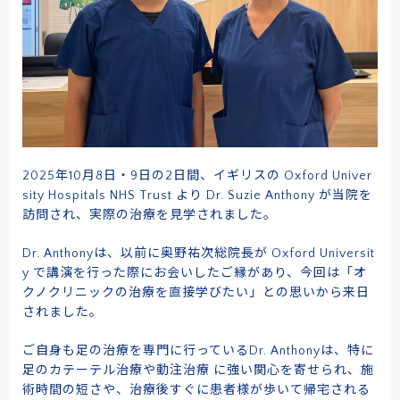
ドクターによる
メール事前相談・お問い合わせ
2025年10月8日・9日の2日間、イギリスの Oxford Univer
sity Hospitals NHS Trust より Dr. Suzie Anthony が当院を
[初診予約受付時間] 10:00〜17:00
訪問され、実際の治療を見学されました。
※土・日・祝日除く／当院は自費診療となります
クレジットカード
銀行振込
Dr. Anthonyは、以前に奥野祐次総院長が Oxford Universit
y で講演を行った際にお会いしたご縁があり、今回は「オ
クノクリニックの治療を直接学びたい」との思いから来日
されました。
メルマガ
学術･論文
ご自身も足の治療を専門に行っているDr. Anthonyは、特に
奥野祐次先生
リクルート
コラム
会員募集
足のカテーテル治療や動注治療 に強い関心を寄せられ、施
術時間の短さや、治療後すぐに患者様が歩いて帰宅される