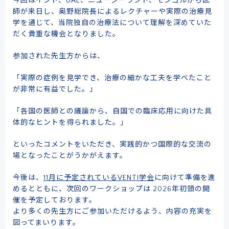
今回はインド、UAE、ニュージーランド、モンゴルから医
師が来日し、奥野総院長によるレクチャーや実際の治療見
学を通じて、当院独自の治療法について理解を深めていた
だく貴重な機会となりました。
参加された先生方からは、
「実際の症例を見学でき、治療の細かな工夫を学べたこと
が非常に有益でした。」
「各国の医師との議論から、自国での臨床応用に向けた具
体的なヒントを得られました。」
といったコメントをいただき、実践的かつ国際的な交流の
場となったことがうかがえます。
今後は、
11月に予定されているVENTI学会
に向けて準備を進
めるとともに、次回のワークショップは 2026年初頭の開
催を予定しております。
より多くの先生方にご参加いただけるよう、内容の充実を
図ってまいります。