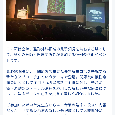
この研修会は、整形外科領域の最新知見を共有する場とし
て、多くの医師・医療関係者が参加する恒例の学術イベン
トです。
奥野総院長は、「関節炎で生じた異常新生血管を塞栓する
新たなアプローチ」というテーマで登壇。関節炎の慢性疼
痛の原因として注目される異常新生血管に対し、動注治
療・運動器カテーテル治療を応用した新しい塞栓療法につ
いて、臨床データや症例を交えて詳しく紹介しました。
ご参加いただいた先生方からは「今後の臨床に役立つ内容
だった」「関節炎治療の新しい選択肢として大変興味深