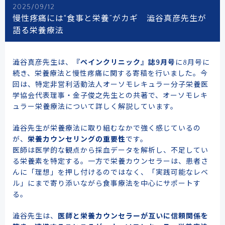
2025/09/12
慢性疼痛には“食事と栄養”がカギ 澁谷真彦先生が
語る栄養療法
澁谷真彦先生は、
『ペインクリニック』誌9月号
に8月号に
続き、栄養療法と慢性疼痛に関する寄稿を行いました。今
回は、特定非営利活動法人オーソモレキュラー分子栄養医
学協会代表理事・金子俊之先生との共著で、オーソモレキ
ュラー栄養療法について詳しく解説しています。
澁谷先生が栄養療法に取り組むなかで強く感じているの
が、
栄養カウンセリングの重要性
です。
医師は医学的な観点から採血データを解析し、不足してい
る栄養素を特定する。一方で栄養カウンセラーは、患者さ
んに「理想」を押し付けるのではなく、「実践可能なレベ
ル」にまで寄り添いながら食事療法を中心にサポートす
る。
澁谷先生は、
医師と栄養カウンセラーが互いに信頼関係を