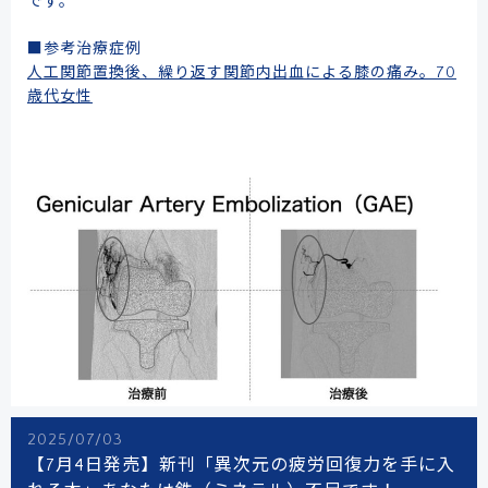
です。
■参考治療症例
人工関節置換後、繰り返す関節内出血による膝の痛み。70
歳代女性
2025/07/03
【7月4日発売】新刊「異次元の疲労回復力を手に入