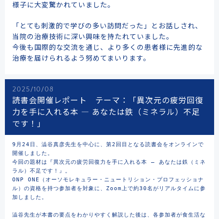
様子に大変驚かれていました。
「とても刺激的で学びの多い訪問だった」とお話しされ、
当院の治療技術に深い興味を持たれていました。
今後も国際的な交流を通じ、より多くの患者様に先進的な
治療を届けられるよう努めてまいります。
2025/10/08
読書会開催レポート テーマ：「異次元の疲労回復
力を手に入れる本 ― あなたは鉄（ミネラル）不足
です！」
9月24日、澁谷真彦先生を中心に、第2回目となる読書会をオンラインで
開催しました。

今回の題材は『異次元の疲労回復力を手に入れる本 ― あなたは鉄（ミネ
ラル）不足です！』。

ONP ONE（オーソモレキュラー・ニュートリション・プロフェッショナ
ル）の資格を持つ参加者を対象に、Zoom上で約30名がリアルタイムに参
加しました。

澁谷先生が本書の要点をわかりやすく解説した後は、各参加者が食生活な