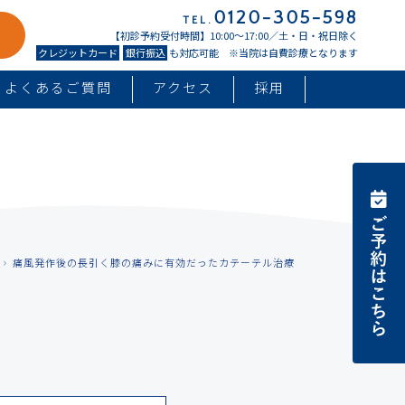
0120-305-598
TEL.
【初診予約受付時間】10:00〜17:00／土・日・祝日除く
クレジットカード
銀行振込
も対応可能 ※当院は自費診療となります
よくあるご質問
アクセス
採用
痛風発作後の長引く膝の痛みに有効だったカテーテル治療