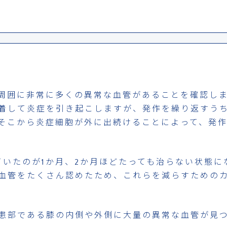
周囲に非常に多くの異常な血管があることを確認し
着して炎症を引き起こしますが、発作を繰り返すう
そこから炎症細胞が外に出続けることによって、発
ていたのが1か月、2か月ほどたっても治らない状態に
血管をたくさん認めたため、これらを減らすための
患部である膝の内側や外側に大量の異常な血管が見