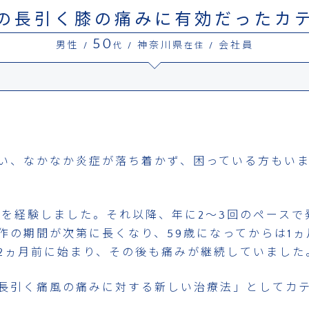
の長引く膝の痛みに有効だったカ
50
男性
神奈川県
会社員
/
代 /
在住 /
い、なかなか炎症が落ち着かず、困っている方もいま
作を経験しました。それ以降、年に2～3回のペースで
作の期間が次第に長くなり、59歳になってからは1
2ヵ月前に始まり、その後も痛みが継続していました
長引く痛風の痛みに対する新しい治療法」としてカ