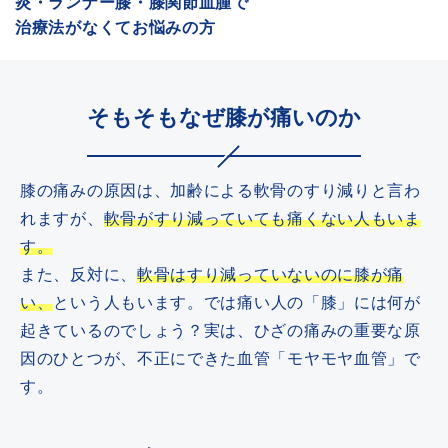
炎・ランナー膝・膝関節血腫で
治療法がなくてお悩みの方
そもそもなぜ膝が痛いのか
ドクターによる
メール事前相談・お問い合わせ
膝の痛みの原因は、加齢による軟骨のすり減りと言わ
れますが、
軟骨がすり減っていても痛くない人もいま
[初診予約受付時間] 10:00〜17:00
※土・日・祝日除く／当院は自費診療となります
す。
また、反対に、
軟骨はすり減っていないのに膝が痛
クレジットカード
銀行振込
い、
という人もいます。では痛い人の「膝」には何が
起きているのでしょう？実は、ひざの痛みの重要な原
因のひとつが、不正にできた血管「モヤモヤ血管」で
す。
メルマガ
学術･論文
奥野祐次先生
リクルート
コラム
会員募集