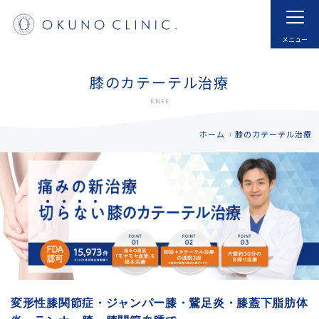
ホーム
HOME
はじめての方へ
モヤモヤ血管とは
膝のカテーテル治療
FOR NEW VISITOR
ABNORMAL NEOVESSELS?
KNEE
治療実例
治療内容・費用
ホーム
膝のカテーテル治療
CASE
MENU
ドクター紹介
よくあるご質問
DOCTOR
FAQ
採用
お知らせ
RECRUIT
INFORMATION
アクセス
予約する
ACCESS
RESERVATIONS
変形性膝関節症・ジャンパー膝・鵞足炎・膝蓋下脂肪体