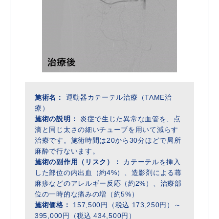
施術名：
運動器カテーテル治療（TAME治
療）
施術の説明：
炎症で生じた異常な血管を、点
滴と同じ太さの細いチューブを用いて減らす
治療です。施術時間は20から30分ほどで局所
麻酔で行ないます。
施術の副作用（リスク）：
カテーテルを挿入
した部位の内出血（約4%）、造影剤による蕁
麻疹などのアレルギー反応（約2%）、治療部
位の一時的な痛みの増（約5%）
施術価格：
157,500円（税込 173,250円）～
395,000円（税込 434,500円）