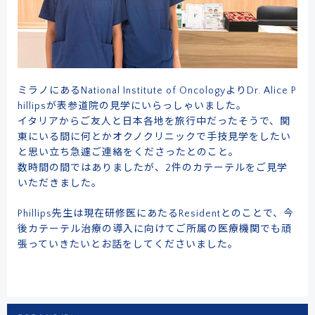
ミラノにあるNational Institute of OncologyよりDr. Alice P
ドクターによる
hillipsが表参道院の見学にいらっしゃいました。
メール事前相談・お問い合わせ
イタリアからご友人と日本各地を旅行中だったそうで、関
東にいる間に何とかオクノクリニックで手技見学をしたい
と思い立ち急遽ご連絡をくださったとのこと。
[初診予約受付時間] 10:00〜17:00
数時間の間ではありましたが、2件のカテーテルをご見学
※土・日・祝日除く／当院は自費診療となります
いただきました。
クレジットカード
銀行振込
Phillips先生は現在研修医にあたるResidentとのことで、今
後カテーテル治療の導入に向けてご所属の医療機関でも頑
張っていきたいとお話をしてくださいました。
メルマガ
学術･論文
奥野祐次先生
リクルート
コラム
会員募集