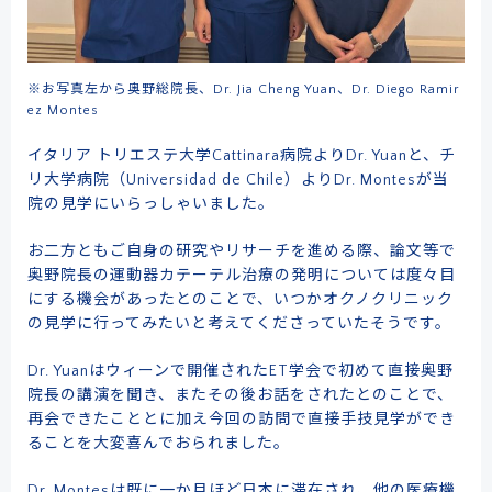
※お写真左から奥野総院長、Dr. Jia Cheng Yuan、Dr. Diego Ramir
ez Montes
イタリア トリエステ大学Cattinara病院よりDr. Yuanと、チ
リ大学病院（Universidad de Chile）よりDr. Montesが当
院の見学にいらっしゃいました。
お二方ともご自身の研究やリサーチを進める際、論文等で
奥野院長の運動器カテーテル治療の発明については度々目
にする機会があったとのことで、いつかオクノクリニック
の見学に行ってみたいと考えてくださっていたそうです。
Dr. Yuanはウィーンで開催されたET学会で初めて直接奥野
院長の講演を聞き、またその後お話をされたとのことで、
再会できたこととに加え今回の訪問で直接手技見学ができ
ることを大変喜んでおられました。
Dr. Montesは既に一か月ほど日本に滞在され、他の医療機