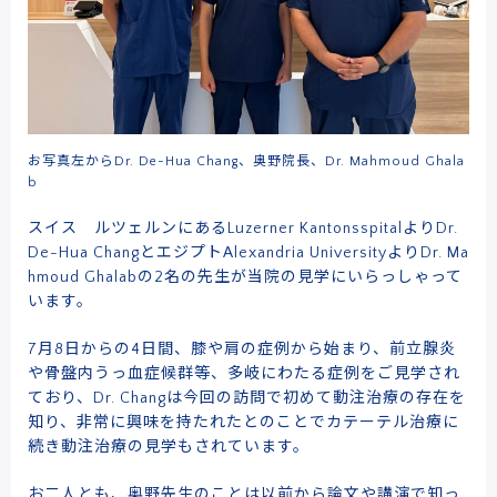
お写真左からDr. De-Hua Chang、奥野院長、Dr. Mahmoud Ghala
b
スイス ルツェルンにあるLuzerner KantonsspitalよりDr.
De-Hua ChangとエジプトAlexandria UniversityよりDr. Ma
hmoud Ghalabの2名の先生が当院の見学にいらっしゃって
います。
7月8日からの4日間、膝や肩の症例から始まり、前立腺炎
や骨盤内うっ血症候群等、多岐にわたる症例をご見学され
ており、Dr. Changは今回の訪問で初めて動注治療の存在を
知り、非常に興味を持たれたとのことでカテーテル治療に
続き動注治療の見学もされています。
お二人とも、奥野先生のことは以前から論文や講演で知っ