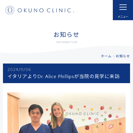
ホーム
HOME
はじめての方へ
モヤモヤ血管とは
お知らせ
FOR NEW VISITOR
ABNORMAL NEOVESSELS?
INFORMATION
治療実例
治療内容・費用
ホーム
お知らせ
CASE
MENU
2024/11/06
ドクター紹介
よくあるご質問
イタリアよりDr. Alice Phillipsが当院の見学に来訪
DOCTOR
FAQ
採用
お知らせ
RECRUIT
INFORMATION
アクセス
予約する
ACCESS
RESERVATIONS