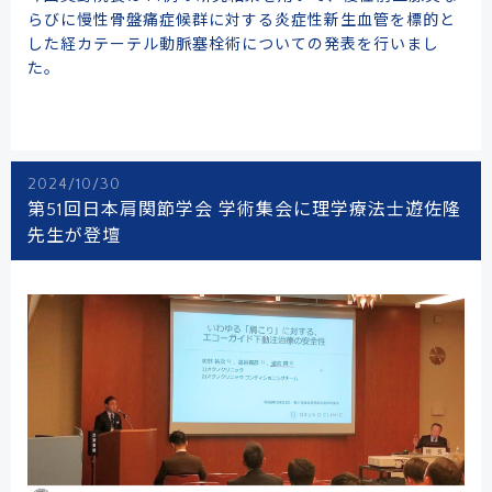
らびに慢性骨盤痛症候群に対する炎症性新生血管を標的と
した経カテーテル動脈塞栓術についての発表を行いまし
た。
2024/10/30
第51回日本肩関節学会 学術集会に理学療法士遊佐隆
先生が登壇