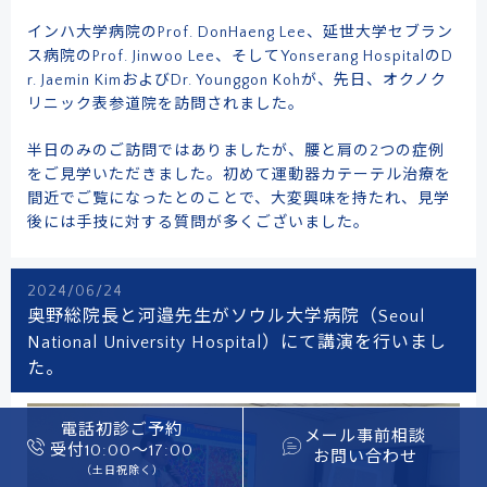
インハ大学病院のProf. DonHaeng Lee、延世大学セブラン
ス病院のProf. Jinwoo Lee、そしてYonserang HospitalのD
r. Jaemin KimおよびDr. Younggon Kohが、先日、オクノク
リニック表参道院を訪問されました。
半日のみのご訪問ではありましたが、腰と肩の2つの症例
をご見学いただきました。初めて運動器カテーテル治療を
間近でご覧になったとのことで、大変興味を持たれ、見学
後には手技に対する質問が多くございました。
2024/06/24
奥野総院長と河邉先生がソウル大学病院（Seoul
National University Hospital）にて講演を行いまし
た。
電話初診ご予約
メール事前相談
受付10:00〜17:00
お問い合わせ
（土日祝除く）