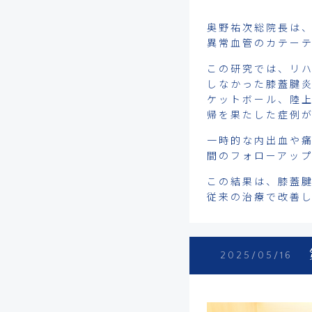
奥野祐次総院長は、
異常血管のカテー
この研究では、リハ
しなかった膝蓋腱炎
ケットボール、陸
帰を果たした症例
一時的な内出血や
間のフォローアッ
この結果は、膝蓋
従来の治療で改善
2025/05/16