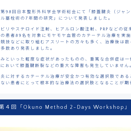
第98回日本整形外科学会学術総会にて「膝蓋腱炎（ジャ
テル塞栓術の7年間の研究」について発表しました。
ビリやステロイド注射、ヒアルロン酸注射、PRPなどの従
の患者89名を対象にモヤモヤ血管のカテーテル治療を実
上競技などに取り組むアスリートの方々も多く、治療後は数
が多数あり発表しました。
痛みといった軽度な症状があったものの、重篤な合併症は一
プにおいて膝蓋腱断裂などの重大な障害も発生していません
腱炎に対するカテーテル治療が安全かつ有効な選択肢である
しない患者にとって根本的な治療法の選択肢となることが期
第４回「Okuno Method 2-Days Worksho