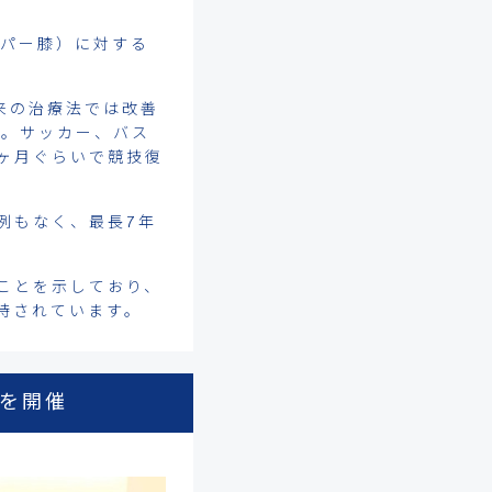
ンパー膝）に対する
来の治療法では改善
施。サッカー、バス
ヶ月ぐらいで競技復
例もなく、最長7年
。
ことを示しており、
待されています。
p」を開催