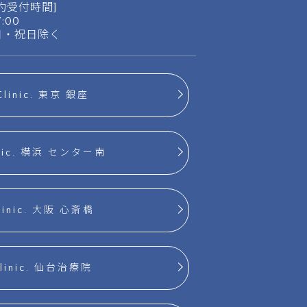
約受付時間]
17:00
日・祝日除く
Clinic. 東京 銀座
inic. 横浜 センター南
linic. 大阪 心斎橋
Clinic. 仙台治療院