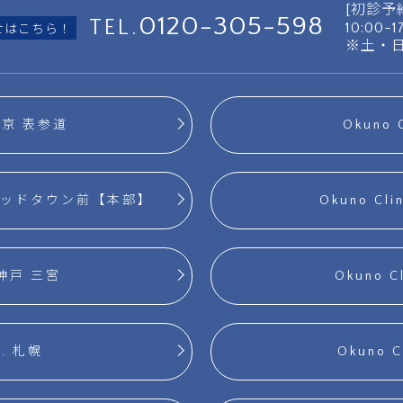
[初診予
0120-305-598
TEL.
10:00-
せはこちら！
※土・
. 東京 表参道
Okuno 
六本木ミッドタウン前【本部】
Okuno Cl
. 神戸 三宮
Okuno C
c. 札幌
Okuno 