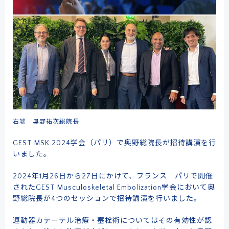
ドクターによる
メール事前相談・お問い合わせ
[初診予約受付時間] 10:00〜17:00
右端 奥野祐次総院長
※土・日・祝日除く／当院は自費診療となります
クレジットカード
銀行振込
GEST MSK 2024学会（パリ）で奥野総院長が招待講演を行
いました。
2024年1月26日から27日にかけて、フランス パリで開催
されたGEST Musculoskeletal Embolization学会において奥
野総院長が4つのセッションで招待講演を行いました。
メルマガ
学術･論文
奥野祐次先生
リクルート
コラム
会員募集
運動器カテーテル治療・塞栓術についてはその有効性が認