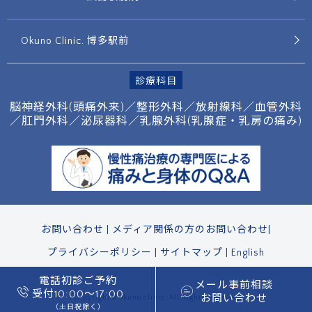
Okuno Clinic. 博多駅前
診療科目
脳神経外科(頭痛外来)／整形外科／放射線科／
血管外科
／肛門外科／泌尿器科／
乳腺外科(乳腺症・乳房の痛み)
お問い合わせ
|
メディア関係の方のお問い合わせ
|
プライバシーポリシー
|
サイトマップ
|
English
電話初診ご予約
メール事前相談
受付10:00〜17:00
お問い合わせ
Copyright © okuno clinic. All Right Reserved
（土日祝除く）