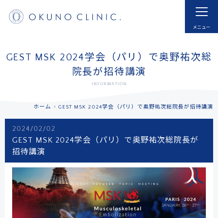
ホーム
HOME
はじめての方へ
モヤモヤ血管とは
GEST MSK 2024学会（パリ）で奥野祐次総
FOR NEW VISITOR
ABNORMAL NEOVESSELS?
院長が招待講演
INFORMATION
治療実例
治療内容・費用
CASE
MENU
ホーム
GEST MSK 2024学会（パリ）で奥野祐次総院長が招待講演
ドクター紹介
よくあるご質問
2024/02/02
DOCTOR
FAQ
GEST MSK 2024学会（パリ）で奥野祐次総院長が
招待講演
採用
お知らせ
RECRUIT
INFORMATION
アクセス
予約する
ACCESS
RESERVATIONS