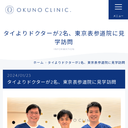
ホーム
HOME
はじめての方へ
モヤモヤ血管とは
タイよりドクターが2名、東京表参道院に見
FOR NEW VISITOR
ABNORMAL NEOVESSELS?
学訪問
INFORMATION
治療実例
治療内容・費用
CASE
MENU
ホーム
タイよりドクターが2名、東京表参道院に見学訪問
ドクター紹介
よくあるご質問
2024/01/23
DOCTOR
FAQ
タイよりドクターが2名、東京表参道院に見学訪問
採用
お知らせ
RECRUIT
INFORMATION
アクセス
予約する
ACCESS
RESERVATIONS