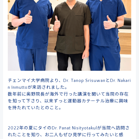
ドクターによる
メール事前相談・お問い合わせ
[初診予約受付時間] 10:00〜17:00
※土・日・祝日除く／当院は自費診療となります
チェンマイ大学病院より、Dr. Tanop SrisuwanとDr. Nakari
クレジットカード
銀行振込
n Inmuttoが来訪されました。
数年前に奥野院長が海外で行った講演を聞いて当院の存在
を知って下さり、以来ずっと運動器カテーテル治療に興味
を持たれていたとのこと。
メルマガ
学術･論文
奥野祐次先生
リクルート
コラム
会員募集
2022年の夏にタイのDr. Panat Nisityotakulが当院へ訪問さ
れたことを知り、お二人もぜひ見学に行ってみたいと感