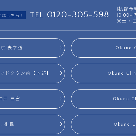
[初診予
0120-305-598
TEL.
10:00-
せはこちら！
※土・
. 東京 表参道
Okuno 
六本木ミッドタウン前【本部】
Okuno Cl
. 神戸 三宮
Okuno C
c. 札幌
Okuno 