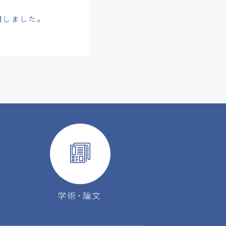
明しました。
学術･論文