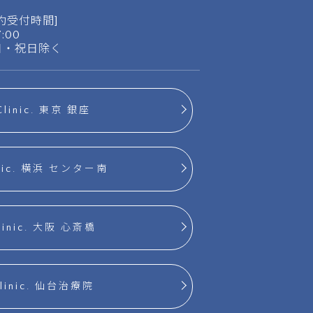
約受付時間]
17:00
日・祝日除く
Clinic. 東京 銀座
inic. 横浜 センター南
linic. 大阪 心斎橋
Clinic. 仙台治療院