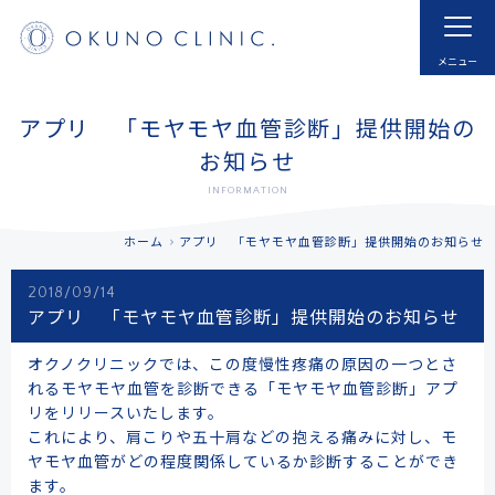
ホーム
HOME
はじめての方へ
モヤモヤ血管とは
アプリ 「モヤモヤ血管診断」提供開始の
FOR NEW VISITOR
ABNORMAL NEOVESSELS?
お知らせ
INFORMATION
治療実例
治療内容・費用
CASE
MENU
ホーム
アプリ 「モヤモヤ血管診断」提供開始のお知らせ
ドクター紹介
よくあるご質問
2018/09/14
DOCTOR
FAQ
アプリ 「モヤモヤ血管診断」提供開始のお知らせ
採用
お知らせ
オクノクリニックでは、この度慢性疼痛の原因の一つとさ
RECRUIT
INFORMATION
れるモヤモヤ血管を診断できる「モヤモヤ血管診断」アプ
リをリリースいたします。
アクセス
予約する
これにより、肩こりや五十肩などの抱える痛みに対し、モ
ACCESS
RESERVATIONS
ヤモヤ血管がどの程度関係しているか診断することができ
ます。