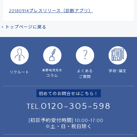
20180914プレスリリース（診断アプリ）
トップページに戻る
ドクターによる
メール事前相談・お問い合わせ
[初診予約受付時間] 10:00〜17:00
奥野祐次先生
よくある
学術･論文
リクルート
※土・日・祝日除く／当院は自費診療となります
コラム
ご質問
クレジットカード
銀行振込
初めてのお問合せはこちら！
0120-305-598
TEL.
メルマガ
学術･論文
[初診予約受付時間]
10:00-17:00
奥野祐次先生
リクルート
コラム
会員募集
※土・日・祝日除く