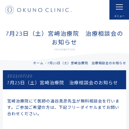
ホーム
HOME
はじめての方へ
モヤモヤ血管とは
7月23日（土）宮崎治療院 治療相談会の
FOR NEW VISITOR
ABNORMAL NEOVESSELS?
お知らせ
INFORMATION
治療実例
治療内容・費用
CASE
MENU
ホーム
7月23日（土）宮崎治療院 治療相談会のお知らせ
ドクター紹介
よくあるご質問
2022/07/20
DOCTOR
FAQ
7月23日（土）宮崎治療院 治療相談会のお知らせ
採用
お知らせ
RECRUIT
INFORMATION
宮崎治療院にて医師の澁谷真彦先生が無料相談会を行いま
す。ご参加ご希望の方は、下記フリーダイヤルまでお問い
アクセス
予約する
合わせください。
ACCESS
RESERVATIONS