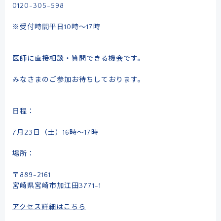
0120-305-598
※受付時間平日10時～17時
医師に直接相談・質問できる機会です。
ドクターによる
メール事前相談・お問い合わせ
みなさまのご参加お待ちしております。
[初診予約受付時間] 10:00〜17:00
日程：
※土・日・祝日除く／当院は自費診療となります
7月23日（土）16時～17時
クレジットカード
銀行振込
場所：
〒889-2161
宮崎県宮崎市加江田3771-1
メルマガ
学術･論文
奥野祐次先生
リクルート
コラム
会員募集
アクセス詳細はこちら