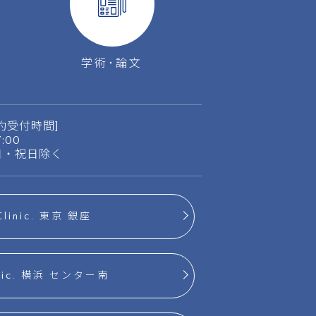
学術･論文
約受付時間]
17:00
日・祝日除く
Clinic. 東京 銀座
inic. 横浜 センター南