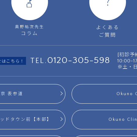
奥野祐次先生
よくある
コラム
ご質問
[初診予
0120-305-598
TEL.
10:00-
せはこちら！
※土・
. 東京 表参道
Okuno 
六本木ミッドタウン前【本部】
Okuno Cl