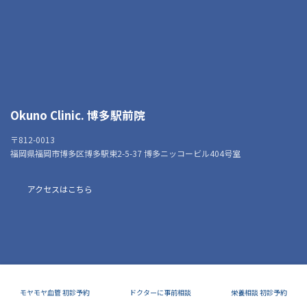
Okuno Clinic. 博多駅前院
〒812-0013
福岡県福岡市博多区博多駅東2-5-37 博多ニッコービル404号室
アクセスはこちら
モヤモヤ血管 初診予約
ドクターに事前相談
栄養相談 初診予約