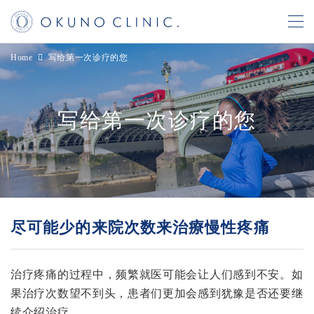
コ
ナ
Home
写给第一次诊疗的您
ン
ビ
テ
ゲ
ン
ー
写给第一次诊疗的您
ツ
シ
へ
ョ
ス
ン
キ
に
ッ
移
プ
動
尽可能少的来院次数来治療慢性疼痛
治疗疼痛的过程中，频繁就医可能会让人们感到不安。如
果治疗次数望不到头，患者们更加会感到犹豫是否还要继
续介绍治疗。