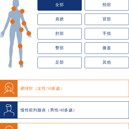
全部
頸部
肩膀
背部
肘部
手指
臀部
膝蓋
足部
其他
網球肘（女性/50多歲）
慢性前列腺炎（男性/40多歲）