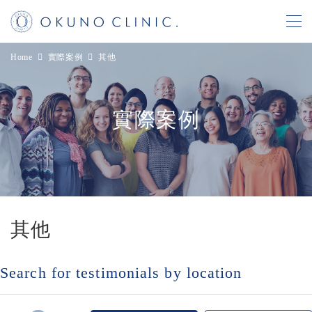
コ
ナ
Home
實際案例
其他
ン
ビ
テ
ゲ
ン
ー
實際案例
ツ
シ
へ
ョ
ス
ン
キ
に
ッ
移
プ
動
其他
Search for testimonials by location