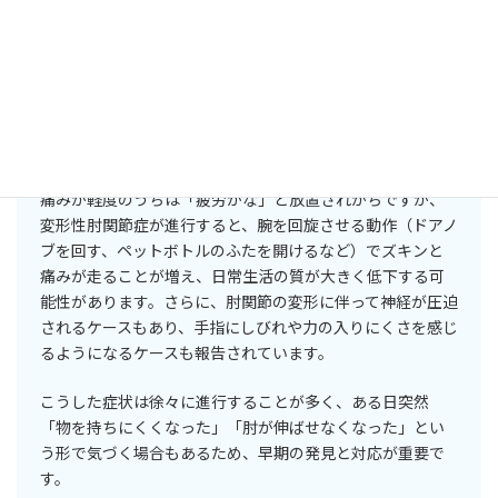
辺に痛みや違和感
が生じやすくなります。特に動かし始め
や、重い物を持ち上げるときに「うずくような痛み」や
「軋むような感覚」がみられ、症状が進むと肘を完全に伸
ばしたり曲げたりする際に引っかかる感じや可動域の制限
を自覚することがあります。また、肘が腫れたり、水がたま
ってしまう（関節水腫）場合も少なくありません。
痛みが軽度のうちは「疲労かな」と放置されがちですが、
変形性肘関節症が進行すると、腕を回旋させる動作（ドアノ
ブを回す、ペットボトルのふたを開けるなど）でズキンと
痛みが走ることが増え、日常生活の質が大きく低下する可
能性があります。さらに、肘関節の変形に伴って神経が圧迫
されるケースもあり、手指にしびれや力の入りにくさを感じ
るようになるケースも報告されています。
こうした症状は徐々に進行することが多く、ある日突然
「物を持ちにくくなった」「肘が伸ばせなくなった」とい
う形で気づく場合もあるため、早期の発見と対応が重要で
す。