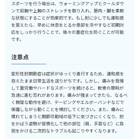
スポーツを行う場合は、ウォーミングアップとクールダウ
ンで前腕や上腕のストレッチを取り入れ、筋肉・腱を柔軟
な状態にすることが効果的です。もし肘に少しでも違和感
を覚えたら、早めに休息をとるか患部を冷やすなど初期対
応をしっかり行うことで、後々の重症化を防ぐことが可能
です。
注意点
変形性肘関節症は症状がゆっくり進行するため、違和感を
抱えたまま日常生活を送りがちです。しかし、痛みを我慢
して重労働やハードなスポーツを続けると、軟骨の摩耗が
急速に進む恐れがあります。痛みが強まってきたら、なるべ
く無理な動作を避け、テーピングやエルボーバンドなどで
保護しながら動くことを検討してください。また、痛みに
慣れてしまうと関節可動域の低下に気づきにくくなり、肘
をかばう姿勢が習慣化して他の部位（肩、手首など）に負
担をかける二次的なトラブルも起こりやすくなります。