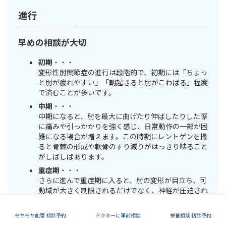
進行
早めの相談が大切
初期
・・・
変形性肘関節症の進行は段階的で、初期には「ちょっ
と肘が疲れやすい」「朝起きると肘がこわばる」程度
で済むことが多いです。
中期
・・・
中期になると、肘を最大に曲げたり伸ばしたりした際
に痛みや引っかかりを強く感じ、日常動作の一部が困
難になる場合が増えます。この時期にレントゲンを撮
ると骨棘の形成や軟骨のすり減りがはっきり映ること
がしばしばあります。
重症期
・・・
さらに進んで重症期に入ると、肘の変形が目立ち、可
動域が大きく制限されるだけでなく、神経が圧迫され
て手指にしびれや筋力低下が出るケースもあります。
モヤモヤ血管 初診予約
ドクターに事前相談
栄養相談 初診予約
このように放置すると痛みだけでなく、関節の歪みにより