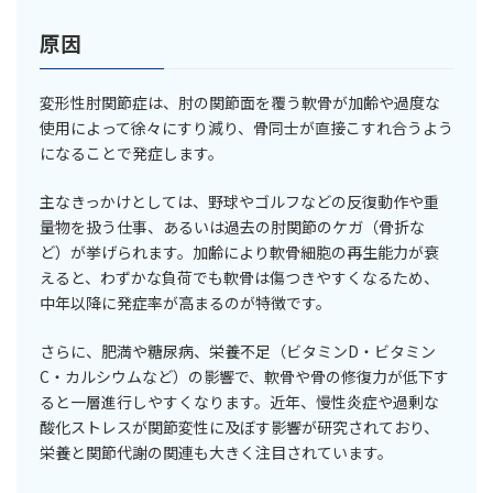
原因
変形性肘関節症は、肘の関節面を覆う軟骨が加齢や過度な
使用によって徐々にすり減り、骨同士が直接こすれ合うよう
になることで発症します。
主なきっかけとしては、野球やゴルフなどの反復動作や重
量物を扱う仕事、あるいは過去の肘関節のケガ（骨折な
ど）が挙げられます。加齢により軟骨細胞の再生能力が衰
えると、わずかな負荷でも軟骨は傷つきやすくなるため、
中年以降に発症率が高まるのが特徴です。
さらに、肥満や糖尿病、栄養不足（ビタミンD・ビタミン
C・カルシウムなど）の影響で、軟骨や骨の修復力が低下す
ると一層進行しやすくなります。近年、慢性炎症や過剰な
酸化ストレスが関節変性に及ぼす影響が研究されており、
栄養と関節代謝の関連も大きく注目されています。