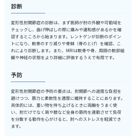
診断
変形性肘関節症の診断は、まず医師が肘の外観や可動域を
チェックし、曲げ伸ばしの際に痛みや違和感があるかを確
認するところから始まります。レントゲンが診断のポイン
トになり、軟骨のすり減りや骨棘（骨のとげ）を確認、こ
れにより診断します。また、MRIは軟骨や骨、周囲の軟部組
織や神経の状態をより詳細に評価するうえで有用です。
予防
変形性肘関節症の予防の要点は、肘関節への過度な負担を
避けつつ、筋力と柔軟性を適度に維持することにあります。
具体的には、重い物を持ち上げるときに両腕をうまく使
い、肘だけでなく肩や膝など全身の筋肉を連動させて負荷
を分散する動作を心がけると、肘へのストレスを軽減でき
ます。