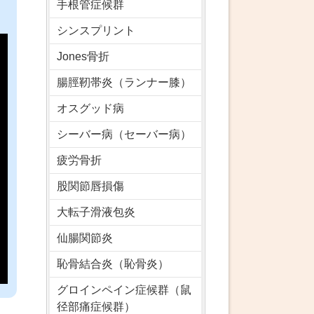
手根管症候群
シンスプリント
Jones骨折
腸脛靭帯炎（ランナー膝）
オスグッド病
シーバー病（セーバー病）
疲労骨折
股関節唇損傷
大転子滑液包炎
仙腸関節炎
恥骨結合炎（恥骨炎）
グロインペイン症候群（鼠
径部痛症候群）