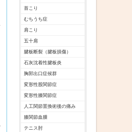
首こり
むちうち症
す
肩こり
五十肩
し
腱板断裂（腱板損傷）
石灰沈着性腱板炎
胸郭出口症候群
変形性股関節症
変形性膝関節症
人工関節置換術後の痛み
ス
膝関節血腫
い
テニス肘