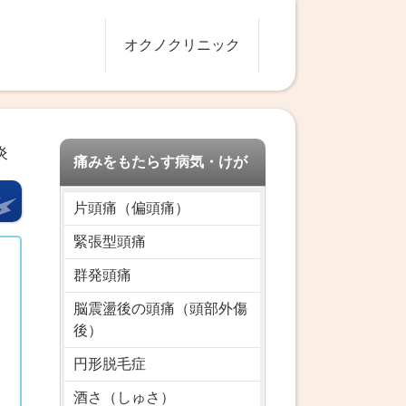
オクノクリニック
炎
痛みをもたらす病気・けが
片頭痛（偏頭痛）
緊張型頭痛
群発頭痛
ス
脳震盪後の頭痛（頭部外傷
後）
円形脱毛症
酒さ（しゅさ）