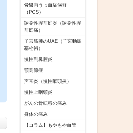
骨盤内うっ血症候群
（PCS）
誘発性膣前庭炎（誘発性膣
前庭痛）
子宮筋腫のUAE（子宮動脈
塞栓術）
慢性副鼻腔炎
顎関節症
声帯炎（慢性喉頭炎）
慢性上咽頭炎
がんの骨転移の痛み
身体の痛み
【コラム】もやもや血管