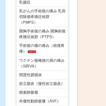
乳腺症
乳がんの手術後の痛み 乳房
切除後疼痛症候群
（PMPS）
開胸手術後の痛み 開胸術後
疼痛症候群（PTPS）
手術後の傷の痛み（術後疼
痛）
NEW
ワクチン接種後の肩の痛み
（SIRVA）
間質性膀胱炎
前立腺炎（慢性前立腺炎）
精索静脈瘤
外傷性動静脈瘻（AVF）