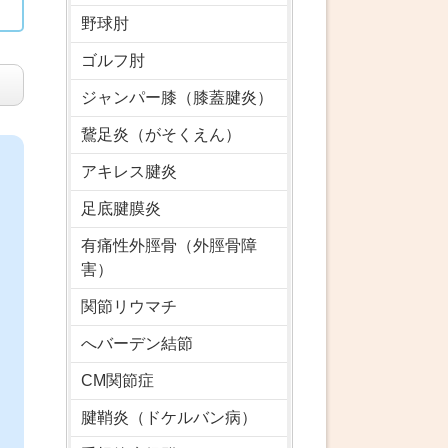
野球肘
ゴルフ肘
ジャンパー膝（膝蓋腱炎）
鵞足炎（がそくえん）
アキレス腱炎
足底腱膜炎
有痛性外脛骨（外脛骨障
害）
関節リウマチ
へバーデン結節
CM関節症
腱鞘炎（ドケルバン病）