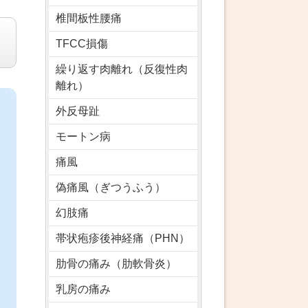
椎間板性腰痛
TFCC損傷
繰り返す肉離れ（反復性肉
離れ）
外反母趾
モートン病
痛風
偽痛風（ぎつうふう）
幻肢痛
帯状疱疹後神経痛（PHN）
肋骨の痛み（肋軟骨炎）
乳房の痛み